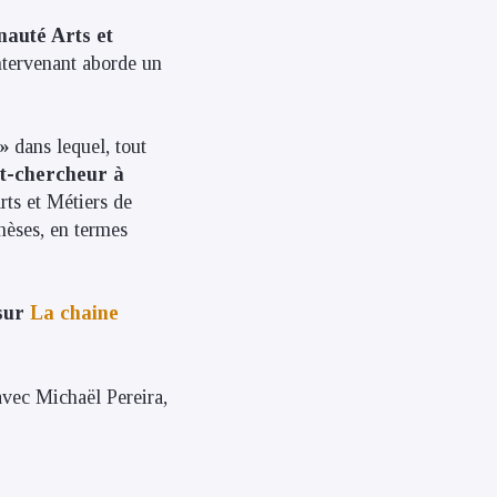
nauté Arts et
ntervenant aborde un
 »
dans lequel, tout
nt-chercheur à
rts et Métiers de
hèses, en termes
sur
La chaine
avec Michaël Pereira,