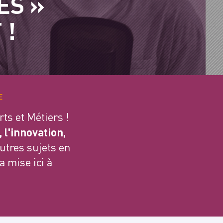
ES »
 !
E
ts et Métiers !
, l'innovation,
utres sujets en
a mise ici à