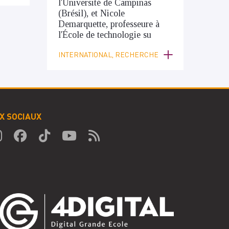
l'Université de Campinas
(Brésil), et Nicole
Demarquette, professeure à
l'École de technologie su
INTERNATIONAL, RECHERCHE
X SOCIAUX