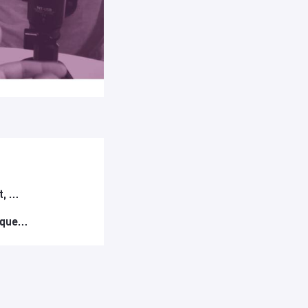
t, …
gique…