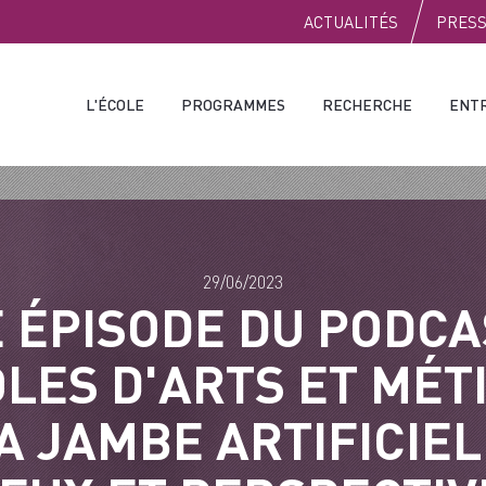
PUBLIC
ACTUALITÉS
PRES
L'ÉCOLE
PROGRAMMES
RECHERCHE
ENT
29/06/2023
E ÉPISODE DU PODCA
LES D'ARTS ET MÉTI
A JAMBE ARTIFICIEL