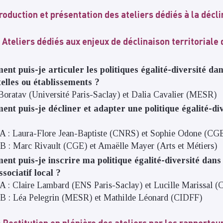
roduction et présentation des ateliers dédiés à la décli
 Ateliers dédiés aux enjeux de déclinaison territoriale 
ent puis-je articuler les politiques égalité-diversité da
telles ou établissements ?
Boratav (Université Paris-Saclay) et Dalia Cavalier (MESR)
ent puis-je décliner et adapter une politique égalité-di
A : Laura-Flore Jean-Baptiste (CNRS) et Sophie Odone (CG
 : Marc Rivault (CGE) et Amaëlle Mayer (Arts et Métiers)
ent puis-je inscrire ma politique égalité-diversité dans 
ssociatif local ?
 : Claire Lambard (ENS Paris-Saclay) et Lucille Marissal 
B : Léa Pelegrin (MESR) et Mathilde Léonard (CIDFF)
 Restitution en plénière des ateliers par les rapporteur