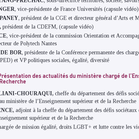
ESTANG-PRECHAC
, sous-directrice territoires, société, sa
ANGER
,
vice-présidente de France Universités (capsule vidéo)
MPANEY
,
président de la CGE et directeur général d’Arts et M
,
président de la CDEFM, (capsule vidéo)
NCE
,
vice-président de la commission Orientation et Accompa
ecteur de Polytech Nantes
 DE BOR
,
présidente de la Conférence permanente des charg
PED) et VP politiques sociales, égalité, diversité
Présentation des actualités du ministère chargé de l’
a Recherche
LIANI-CHOURAQUI,
cheffe du département des défis socié
u ministère de l’Enseignement supérieur et de la Recherche
ENCE,
adjoint à la cheffe du département des défis sociétau
Enseignement supérieur et de la Recherche
argée de mission égalité, droits LGBT+ et lutte contre les vio