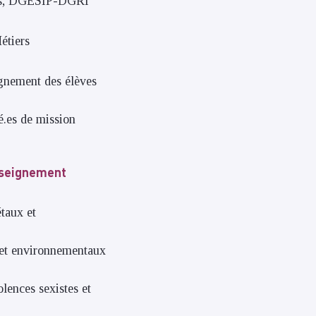
voirs, DGESIP-DGRI
étiers
gnement des élèves
é.es de mission
Enseignement
taux et
x et environnementaux
lences sexistes et