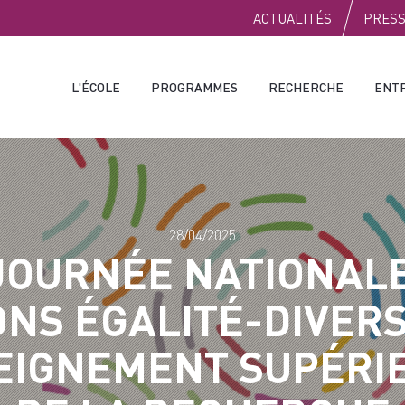
PUBLIC
ACTUALITÉS
PRES
L'ÉCOLE
PROGRAMMES
RECHERCHE
ENT
28/04/2025
JOURNÉE NATIONAL
ONS ÉGALITÉ-DIVERS
EIGNEMENT SUPÉRI