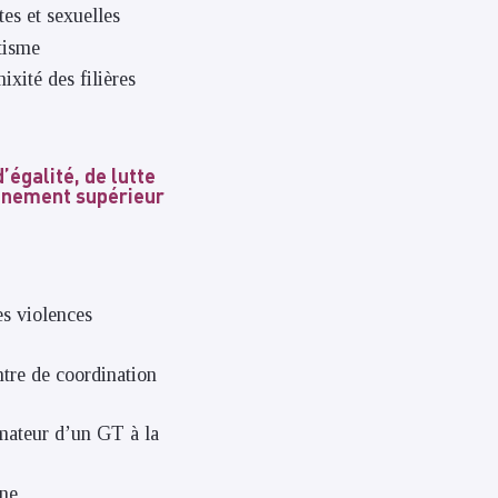
tes et sexuelles
itisme
xité des filières
’égalité, de lutte
ignement supérieur
es violences
ntre de coordination
imateur d’un GT à la
ine