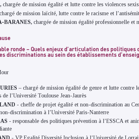
,
chargée de mission égalité et lutte contre les violences sexis
chargé de mission laïcité, lutte contre le racisme et l’antisém
A-BARANES,
chargée de mission égalité professionnelle et mi
ause
able ronde – Quels enjeux d’articulation des politiques d
 les discriminations au sein des établissements d’ense
Mour
URIES –
chargé de mission égalité de genre et lutte contre l
es de l’Université Toulouse Jean-Jaurès
RLAND
- cheffe de projet égalité et non-discrimination au Ce
a non-discrimination à l’Université Paris-Nanterre
DAS
- responsable des politiques prévention à l’ESSCA et an
diante
RAND
- VP Egalité Diversité Inclusion à l’Université de Lorra