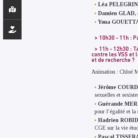
Léa PELEGRIN
Damien GLAD,
Yona GOUETT
10h30 - 11h
: P
11h - 12h30
: T
contre les VSS et
et de recherche ?
Animation : Chloé 
Jérôme COURD
sexuelles et sexist
Guérande ME
pour l’égalité et l
Hadrien ROBI
CGE sur la vie étu
Pascal TISSE