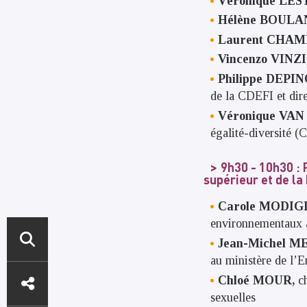
Véronique L
Hélène BOUL
Laurent CHA
Vincenzo VINZI
Philippe DEPI
de la CDEFI et dir
Véronique VAN
égalité-diversité (C
9h30 - 10h30
: 
supérieur et de l
Carole MODIG
environnementaux a
Jean-Michel M
au ministère de l’
ACCÈS
Chloé MOUR,
ch
DIRECTS
sexuelles