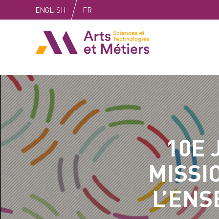
Skip
Skip
Skip
ENGLISH
FR
to
to
to
content
main
search
Arts et métiers
menu
10E 
MISSI
L’ENS