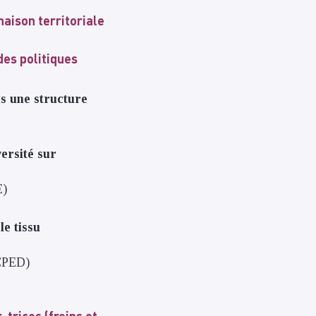
naison territoriale
des politiques
ns une structure
versité sur
E)
le tissu
(CPED)
-trices (freins et