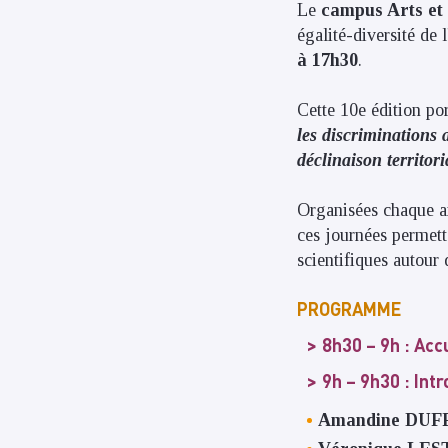
Le
campus Arts et
égalité-diversité de
à 17h30
.
Cette 10e édition po
les discriminations 
déclinaison territori
Organisées chaque an
ces journées permett
scientifiques autour
PROGRAMME
8h30 – 9h
: Accu
9h – 9h30 :
Intr
Amandine DU