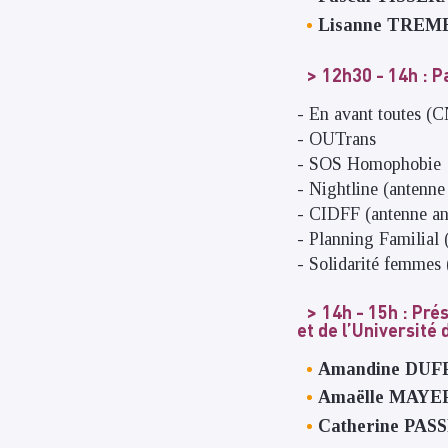
Lisanne TREM
12h30 - 14h
: P
- En avant toutes (
- OUTrans
- SOS Homophobie
- Nightline (antenne
- CIDFF (antenne a
- Planning Familial 
- Solidarité femmes
14h - 15h
: Pré
et de l’Université
Amandine DU
Amaëlle MAYE
Catherine PAS