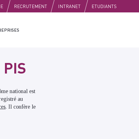
SE
RECRUTEMENT
INTRANET
ETUDIANTS
REPRISES
 PIS
ôme national est
registré au
ces
. Il confère le