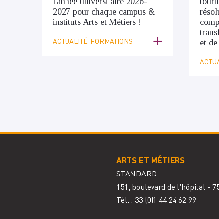
l'année universitaire 2026-
tourn
2027 pour chaque campus &
résol
instituts Arts et Métiers !
compl
trans
ACTUALITÉ, FORMATIONS
et de
ACTUA
ARTS ET MÉTIERS
STANDARD
151, boulevard de l'hôpital - 
Tél. : 33
(0)1 44 24 62 99