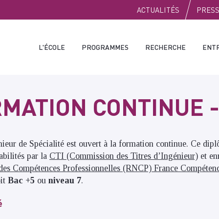
PUBLIC
ACTUALITÉS
PRES
L'ÉCOLE
PROGRAMMES
RECHERCHE
ENT
MATION CONTINUE -
ur de Spécialité est ouvert à la formation continue. Ce dipl
abilités par la
CTI (Commission des Titres d’Ingénieur)
et en
 des Compétences Professionnelles (RNCP) France Compéten
oit
Bac +5
ou
niveau 7
.
é