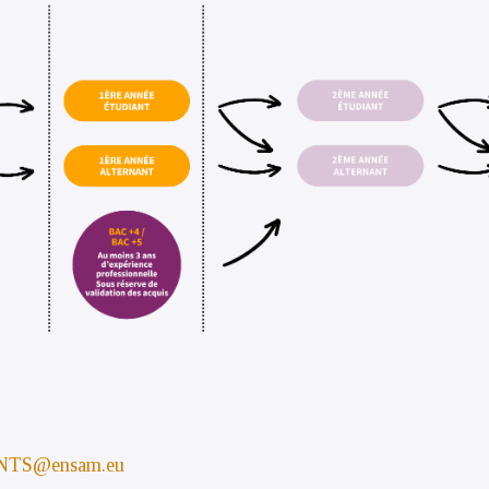
T
NTS@ensam.eu