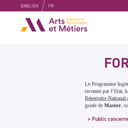
Skip
Skip
Skip
ENGLISH
FR
to
to
to
content
main
search
Arts et métiers
menu
FOR
Le Programme Ingénie
reconnu par l’Etat, h
Répertoire National
grade de
Master
, s
Public concern