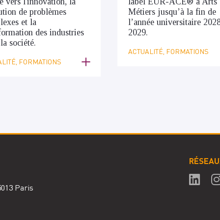
é vers l'innovation, la
label EUR-ACE® à Arts 
ution de problèmes
Métiers jusqu’à la fin de
exes et la
l’année universitaire 202
formation des industries
2029.
 la société.
ACTUALITÉ, FORMATIONS
LITÉ, FORMATIONS
RÉSEAU
75013 Paris