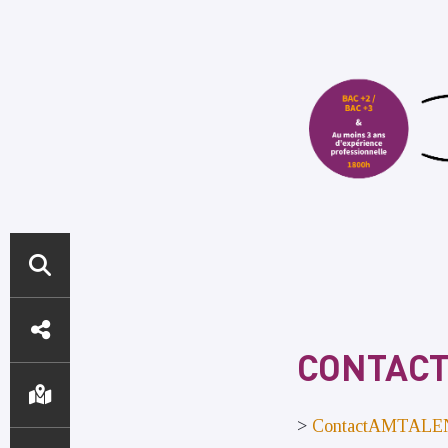
ACCÈS
DIRECTS
CONTAC
>
ContactAMTALE