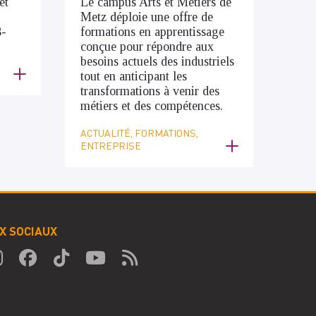
et
Le campus Arts et Métiers de
Metz déploie une offre de
8-
formations en apprentissage
conçue pour répondre aux
besoins actuels des industriels
tout en anticipant les
transformations à venir des
métiers et des compétences.
ACTUALITÉ, FORMATIONS,
ENTREPRISE
X SOCIAUX