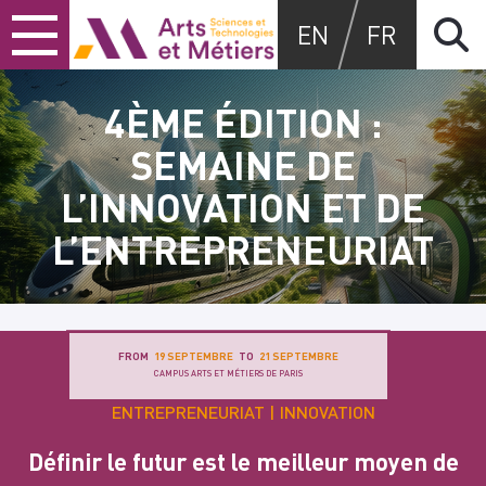
Skip
Skip
Skip
Arts et métiers
EN
FR
to
to
to
content
main
search
menu
4ÈME ÉDITION :
SEMAINE DE
L’INNOVATION ET DE
L’ENTREPRENEURIAT
FROM
19 SEPTEMBRE
TO
21 SEPTEMBRE
CAMPUS ARTS ET MÉTIERS DE PARIS
ENTREPRENEURIAT
INNOVATION
Définir le futur est le meilleur moyen de