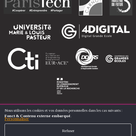
Nous utilisons les cookies et vos données personnelles dans les cas suivants :
UTILISATION
Fonct & Contenu externe embarqué
.
DES
Personnaliser
© ÉCOLE NATIONALE SUPÉRIEURE D'ARTS ET MÉTIERS
DONNÉES
FOOTER
PERSONNELLES
CONTACT
MENTIONS LÉGALES
PLAN DU SITE
Refuser
ET
MENU