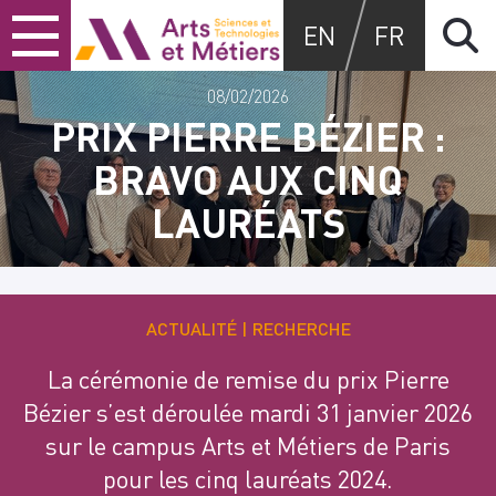
Skip
Skip
Skip
Arts et métiers
EN
FR
to
to
to
content
main
search
menu
08/02/2026
PRIX PIERRE BÉZIER :
BRAVO AUX CINQ
LAURÉATS
ACTUALITÉ
RECHERCHE
La cérémonie de remise du prix Pierre
Bézier s’est déroulée mardi 31 janvier 2026
sur le campus Arts et Métiers de Paris
pour les cinq lauréats 2024.