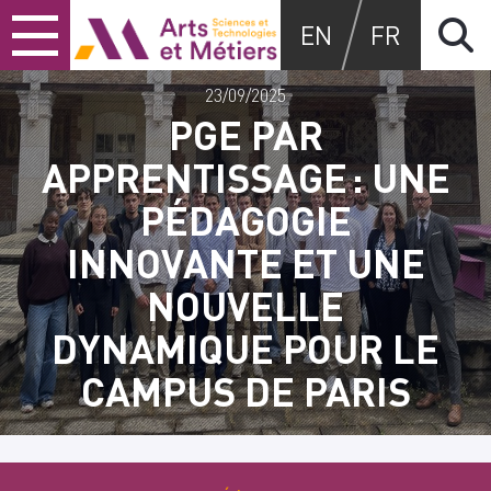
Skip
Skip
Skip
Arts et métiers
EN
FR
to
to
to
content
main
search
menu
23/09/2025
PGE PAR
APPRENTISSAGE : UNE
PÉDAGOGIE
INNOVANTE ET UNE
NOUVELLE
DYNAMIQUE POUR LE
CAMPUS DE PARIS