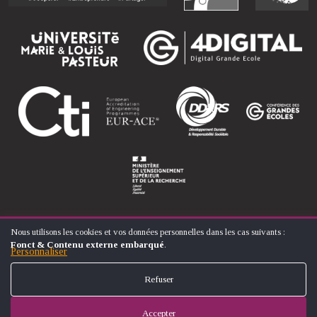
Nous utilisons les cookies et vos données personnelles dans les cas suivants :
UTILISATION
Fonct & Contenu externe embarqué
.
DES
Personnaliser
© ÉCOLE NATIONALE SUPÉRIEURE D'ARTS ET MÉTIERS
DONNÉES
FOOTER
PERSONNELLES
CONTACT
MENTIONS LÉGALES
PLAN DU SITE
Refuser
ET
MENU
DES
COOKIES
Accepter