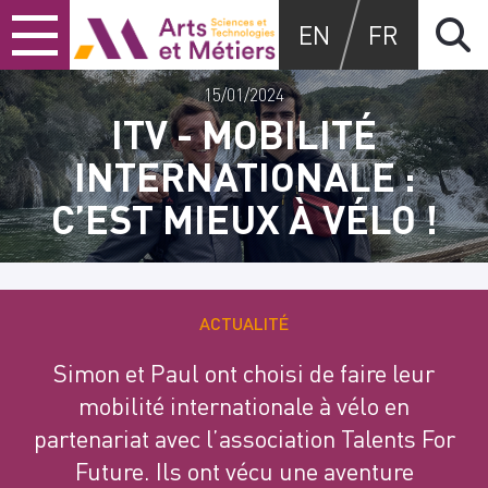
Skip
Skip
Skip
Arts et métiers
EN
FR
to
to
to
content
main
search
menu
15/01/2024
ITV - MOBILITÉ
INTERNATIONALE :
C’EST MIEUX À VÉLO !
ACTUALITÉ
Simon et Paul ont choisi de faire leur
mobilité internationale à vélo en
partenariat avec l’association Talents For
Future. Ils ont vécu une aventure