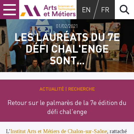
Skip
Skip
Skip
Arts et métiers
EN
FR
to
to
to
content
main
search
menu
01/02/2021
LES LAURÉATS DU 7E
DÉFI CHAL'ENGE
SONT...
ACTUALITÉ
RECHERCHE
Retour sur le palmarès de la 7e édition du
défi chal'enge
L’
Institut Arts et Métiers de Chalon-sur-Saône
, rattaché